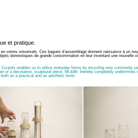
ue et pratique.
s en verres universels. Ces bagues d’assemblage donnent naissance à un no
 objets domestiques de grande consommation en leur inventant une nouvelle vi
, Co-pots enables us to utilize everyday forms by recycling very commonly us
ner or a decorative, sculptural piece. Mr.&Mr. thereby completely undermines 
both on a practical and an aesthetic level.