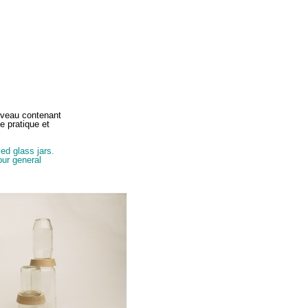
uveau contenant
e pratique et
ed glass jars.
our general