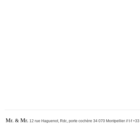
Mr.
Mr.
&
12 rue Haguenot, Rdc, porte cochère 34 070 Montpellier // t-f +33 