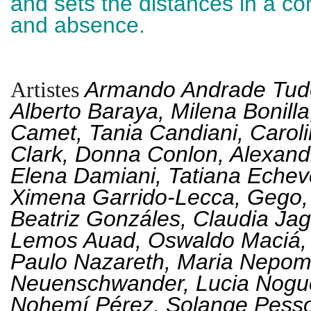
and sets the distances in a co
and absence.
Armando Andrade Tudel
Artistes
Alberto Baraya, Milena Bonilla,
Camet, Tania Candiani, Carol
Clark, Donna Conlon, Alexan
Elena Damiani, Tatiana Echev
Ximena Garrido-Lecca, Gego,
Beatriz Gonzáles, Claudia Jag
Lemos Auad, Oswaldo Maciá, T
Paulo Nazareth, Maria Nepom
Neuenschwander, Lucia Noguei
Nohemí Pérez, Solange Pesso